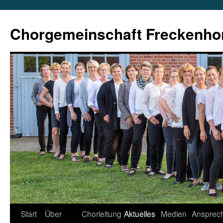
Zum
Inhalt
Chorgemeinschaft Freckenho
springen
Start
Über
Chorleitung
Aktuelles
Medien
Ansprech