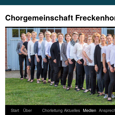
Zum
Inhalt
Chorgemeinschaft Freckenho
springen
Start
Über
Chorleitung
Aktuelles
Medien
Ansprech