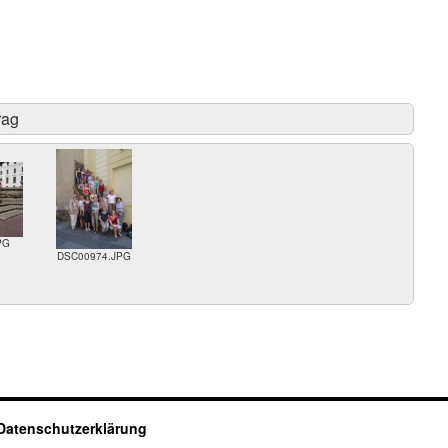
rag
PG
DSC00974.JPG
Datenschutzerklärung