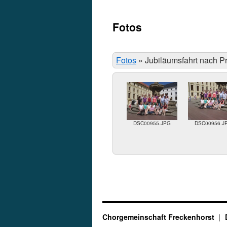
Fotos
Fotos
»
Jubiläumsfahrt nach P
DSC00955.JPG
DSC00956.J
Chorgemeinschaft Freckenhorst