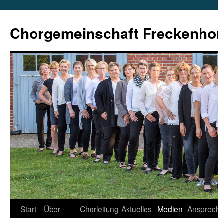
Zum
Inhalt
Chorgemeinschaft Freckenho
springen
Start
Über
Chorleitung
Aktuelles
Medien
Ansprech