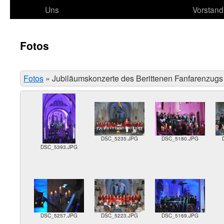
Uns
Vorstand
Fotos
Fotos
»
Jubiläumskonzerte des Berittenen Fanfarenzugs
DSC_5235.JPG
DSC_5180.JPG
DSC_5393.JPG
DSC_5257.JPG
DSC_5223.JPG
DSC_5169.JPG