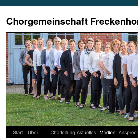
Zum
Inhalt
Chorgemeinschaft Freckenho
springen
Start
Über
Chorleitung
Aktuelles
Medien
Ansprech