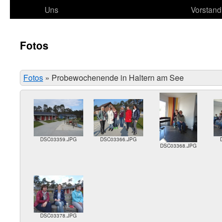
Uns
Vorstand
Fotos
Fotos
»
Probewochenende in Haltern am See
DSC03359.JPG
DSC03366.JPG
DSC03368.JPG
DSC03378.JPG