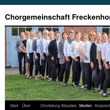
Zum
Inhalt
Chorgemeinschaft Freckenho
springen
Start
Über
Chorleitung
Aktuelles
Medien
Ansprech