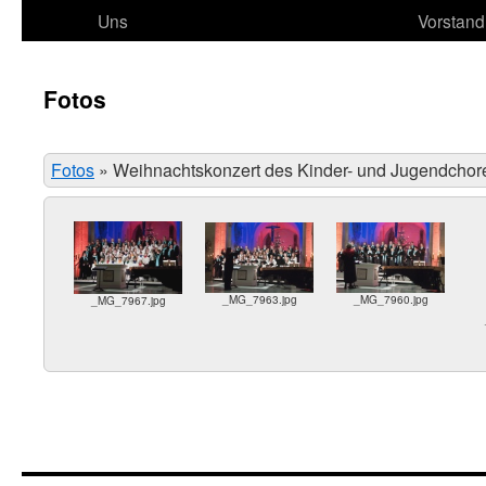
Uns
Vorstand
Fotos
Fotos
»
Weihnachtskonzert des Kinder- und Jugendchor
_MG_7963.jpg
_MG_7960.jpg
_MG_7967.jpg