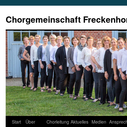
Zum
Inhalt
Chorgemeinschaft Freckenho
springen
Start
Über
Chorleitung
Aktuelles
Medien
Ansprech